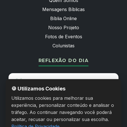
Quem Somos
Mensagens Bíblicas
Bíblia Online
Nosso Projeto
Fotos de Eventos
Colunistas
REFLEXÃO DO DIA
Posso todas as coisas naquele que me fortalece.
🍪 Utilizamos Cookies
Utilizamos cookies para melhorar sua
FILIPENSES 4:13
experiência, personalizar conteúdo e analisar o
tráfego. Ao continuar navegando você poderá
Compartilhar pelo WhatsApp
aceitar, recusar ou personalizar sua escolha.
Política de Privacidade