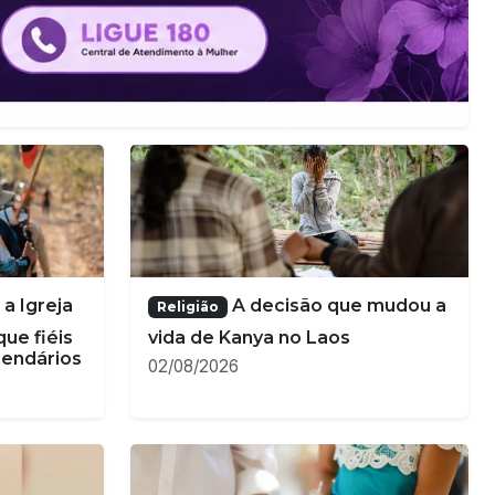
lertam
Casamento de menores
Brasil
ncia
de 16 anos poderá ser declarado
e filho
nulo no Brasil
17/07/2026