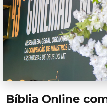
Bíblia Online co
Leia, busque e compare versões da Bíblia de forma simples, 
Leitura completa
Bu
Comece agora mesmo em Gênesis 1. Acesso
Enc
rápido, prático e sem distrações.
Começar leitura
Comparação de versões
Na
Compare traduções e entenda melhor o texto.
Exp
Comparar Deuteronômio 34
Ver