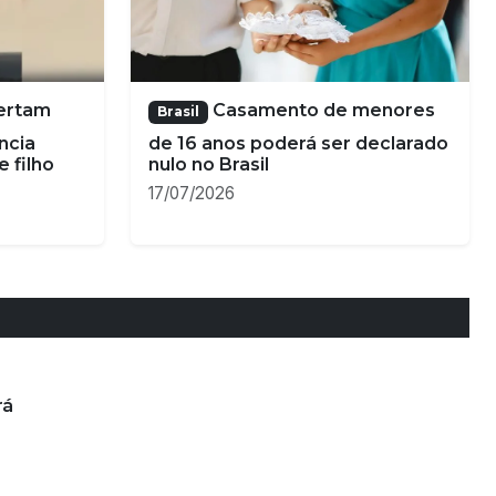
rá
ciação dos Conselheiros e Ex-Conselheiros Tutelares do