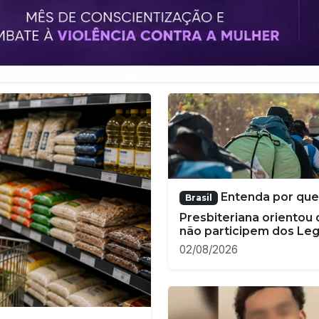
 famílias
erta em ano
Pais cristãos a
Mundo
sobre riscos da inteligê
ompra, maior dependência do
artificial após suicídio d
ômico do país
adolescente
02/08/2026