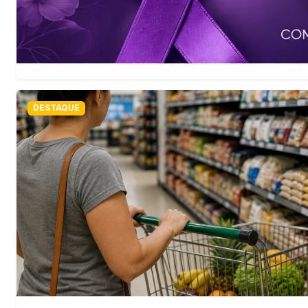
Endividamento das
Brasil
chega a 82% e acende al
eleitoral
Recorde registrado pela CNC revela perda do poder de c
crédito e convida o eleitor à reflexão sobre o futuro econ
MAIS NOTÍCIAS
Religião