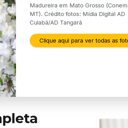
mpleta
rápida e organizada.
sca rápida
ontre palavras e versículos em segundos.
Buscar
vegação por livros
lore a Bíblia por Antigo e Novo Testamento.
 livros