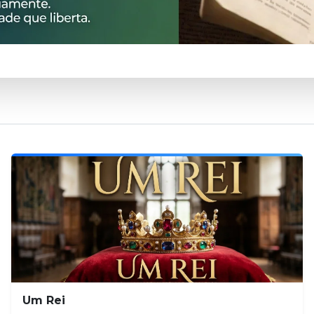
Um Rei
TO EM DESTAQUE
43ª Assembleia Geral
Ordinária