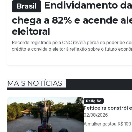
Feiticeira constró
02/08/2026
A mulher gastou R$ 100
Mundo
Ataque a escola de
18/07/2026
As vítimas incluem est
Religião
Associação do MP a
09/07/2026
O episódio ocorreu na 
Estado do Rio de Janeir