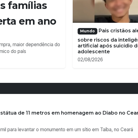
i estátua de 11 metros em homenagem ao Diabo no Cea
 mil para levantar o monumento em um sítio em Taíba, no Ceará
ixa mais de 30 desaparecidos na Nigéria
udantes e funcionários que estavam em período de provas
poia promotora que criticou fala sobre Deus
última sexta-feira (3), durante um encontro promovido pela Asso
o (Acterj).