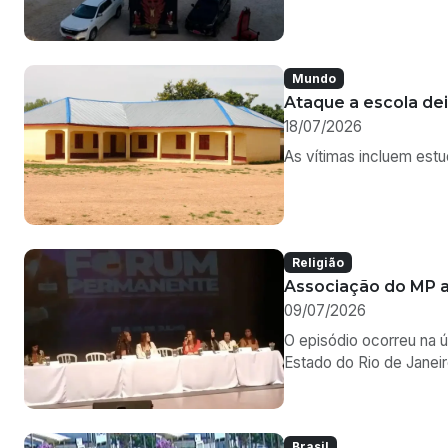
Brasil
VÍDEO: Pai é flagra
09/07/2026
Mãe registrou boletim 
Beltrão, no sudoeste do