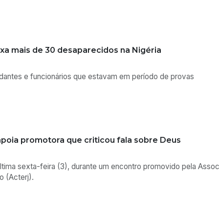
do chutando filha de três anos e passa a ser investigad
de ocorrência após ver as imagens nas redes sociais. Homem não
 estado.