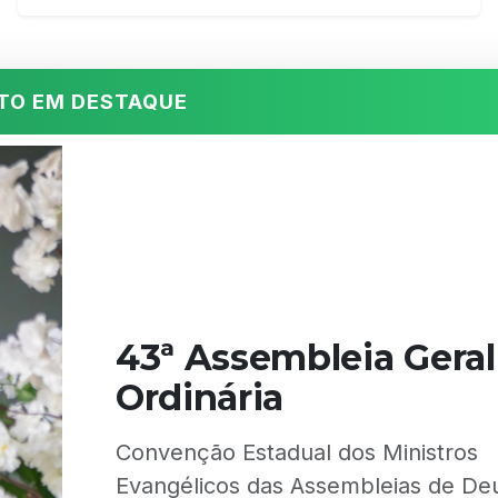
Convenção Estadual dos Ministros
Evangélicos das Assembleias de De
Madureira em Mato Grosso (Conem
MT). Crédito fotos: Mídia Digital AD
Cuiabá/AD Tangará
Clique aqui para ver todas as fot