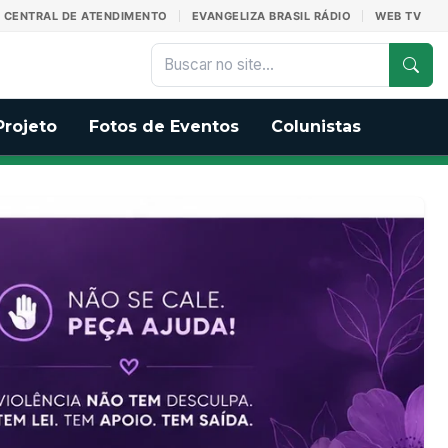
CENTRAL DE ATENDIMENTO
EVANGELIZA BRASIL RÁDIO
WEB TV
Projeto
Fotos de Eventos
Colunistas
a Igreja
A decisão que mudou a
Religião
que fiéis
vida de Kanya no Laos
gendários
02/08/2026