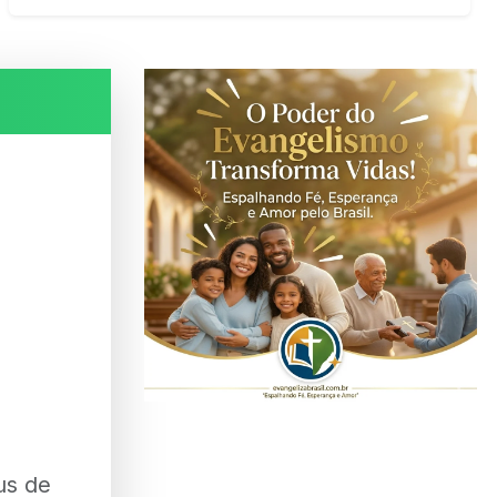
us de
ad-
os