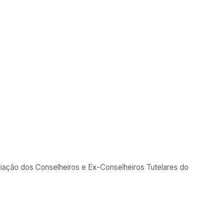
o pela polícia do Paraná
 foi encontrado pela polícia. Caso aconteceu em Francisco