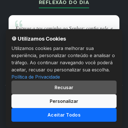
REFLEXÃO DO DIA
Entrega o teu caminho ao Senhor; confia nele, e
ele o fará.
🍪 Utilizamos Cookies
Utilizamos cookies para melhorar sua
SALMOS 37:5
experiência, personalizar conteúdo e analisar o
tráfego. Ao continuar navegando você poderá
Compartilhar pelo WhatsApp
aceitar, recusar ou personalizar sua escolha.
Política de Privacidade
Recusar
© 2026 Evangeliza Brasil Oficial - Todos os direitos
Personalizar
reservados
Feito com fé e tecnologia.
Aceitar Todos