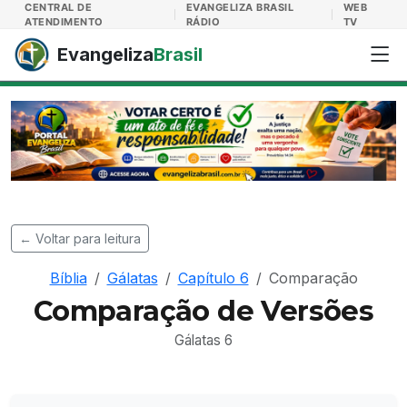
Evangeliza Brasil
CENTRAL DE
EVANGELIZA BRASIL
WEB
ATENDIMENTO
RÁDIO
TV
Evangeliza
Brasil
← Voltar para leitura
Bíblia
Gálatas
Capítulo 6
Comparação
Comparação de Versões
Gálatas 6