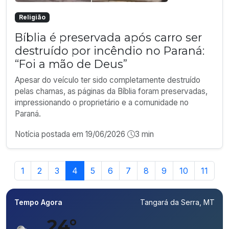
Religião
Bíblia é preservada após carro ser
destruído por incêndio no Paraná:
“Foi a mão de Deus”
Apesar do veículo ter sido completamente destruído
pelas chamas, as páginas da Bíblia foram preservadas,
impressionando o proprietário e a comunidade no
Paraná.
Notícia postada em 19/06/2026
3 min
1
2
3
4
5
6
7
8
9
10
11
Tempo Agora
Tangará da Serra, MT
24°