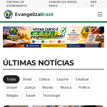
Evangeliza Brasil
CENTRAL DE
EVANGELIZA BRASIL
WEB
ATENDIMENTO
RÁDIO
TV
Evangeliza
Brasil
ÚLTIMAS NOTÍCIAS
Todas
Brasil
Cultura
Esporte
Estadual
Gospel
Justiça
Mundo
Música
Política
Religião
Saúde
Tecnologia